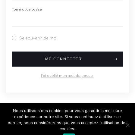
Ton mot de passe
Se souvenir de moi
ME CONNECTER
J'ai oublié mon mot de passe
Nous utilisons des cookies pour vous garantir la meilleure
expérience sur notre site. Si vous continuez à utiliser ce
dernier, nous considérerons que vous acceptez l'utilisation des
Copyright
2026
Damien Fauche, tous droits
cookies.
réservés.
Politique de confidentialité
.