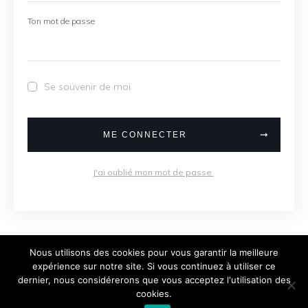
Ton mot de passe
Se souvenir de moi
ME CONNECTER
J'ai oublié mon mot de passe
Nous utilisons des cookies pour vous garantir la meilleure
expérience sur notre site. Si vous continuez à utiliser ce
dernier, nous considérerons que vous acceptez l'utilisation des
Copyright
2026
Damien Fauche, tous droits
cookies.
réservés.
Politique de confidentialité
.