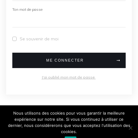
Ton mot de passe
Se souvenir de moi
ME CONNECTER
J'ai oublié mon mot de passe
Nous utilisons des cookies pour vous garantir la meilleure
expérience sur notre site. Si vous continuez à utiliser ce
dernier, nous considérerons que vous acceptez l'utilisation des
Copyright
2026
Damien Fauche, tous droits
cookies.
réservés.
Politique de confidentialité
.