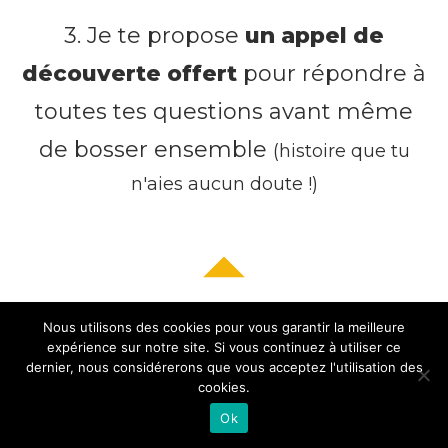
3. Je te propose
un appel de
découverte offert
pour répondre à
toutes tes questions avant même
de bosser ensemble
(histoire que tu
n'aies aucun doute !)
Nous utilisons des cookies pour vous garantir la meilleure
expérience sur notre site. Si vous continuez à utiliser ce
"Oh ! Un appel offert ?"
dernier, nous considérerons que vous acceptez l'utilisation des
cookies.
Ok
Yep !