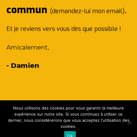
commun
.
(demandez-lui mon email)
Et je reviens vers vous dès que possible !
Amicalement,
- Damien
Nous utilisons des cookies pour vous garantir la meilleure
expérience sur notre site. Si vous continuez à utiliser ce
dernier, nous considérerons que vous acceptez l'utilisation des
Copyright
2026
Damien Fauche, tous droits
cookies.
réservés.
Politique de confidentialité
.
Ok